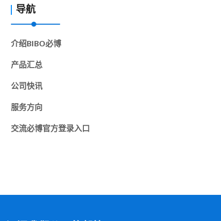
导航
介绍
BIBO必博
产品汇总
公司快讯
服务方向
交流
必博官方登录入口