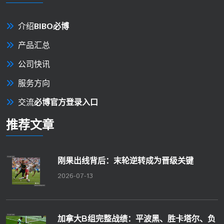
介绍
BIBO必博
产品汇总
公司快讯
服务方向
交流
必博官方登录入口
推荐文章
刚果出线背后：末轮逆转成为晋级关键
2026-07-13
加拿大B组完整战绩：平波黑、胜卡塔尔、负