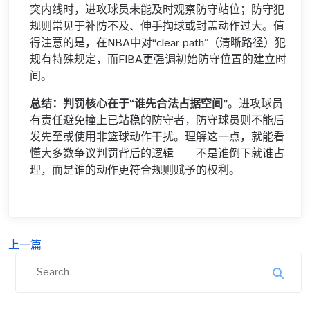
突内线时，进攻球员未能及时观察防守站位；防守犯
规则常见于补防不及、伸手掏球或封盖动作过大。值
得注意的是，在NBA中对“clear path”（清晰路径）犯
规有特殊规定，而FIBA更强调初始防守位置的建立时
间。
总结：判罚核心在于“谁先合法占据空间”
。进攻球员
有责任避免撞上已站稳的防守者，防守球员则不能后
发先至或使用非篮球动作干扰。理解这一点，就能看
懂大多数争议判罚背后的逻辑——不是谁倒下就谁占
理，而是谁的动作更符合规则赋予的权利。
上一篇