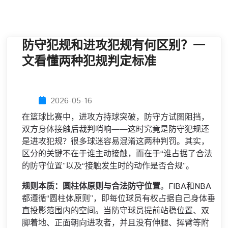
防守犯规和进攻犯规有何区别？一
文看懂两种犯规判定标准
2026-05-16
在篮球比赛中，进攻方持球突破，防守方试图阻挡，
双方身体接触后裁判哨响——这时究竟是防守犯规还
是进攻犯规？很多球迷容易混淆这两种判罚。其实，
区分的关键不在于谁主动接触，而在于“谁占据了合法
的防守位置”以及“接触发生时的动作是否合规”。
规则本质：圆柱体原则与合法防守位置
。FIBA和NBA
都遵循“圆柱体原则”，即每位球员有权占据自己身体垂
直投影范围内的空间。当防守球员提前站稳位置、双
脚着地、正面朝向进攻者，并且没有伸腿、挥臂等附