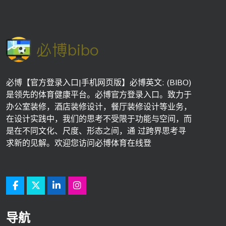
必博【官方登录入口|手机网页版】必博英文: (BIBO)
是领先的体育健康平台。必博官方登录入口。致力于
办公室装修，酒店装修设计，餐厅装修设计等业务，
在设计实践中，我们的思考不受限于功能与空间，而
是在不同文化、尺度、形态之间，通 过跨界思考寻
求新的见解。欢迎您访问必博体育在线登
导航